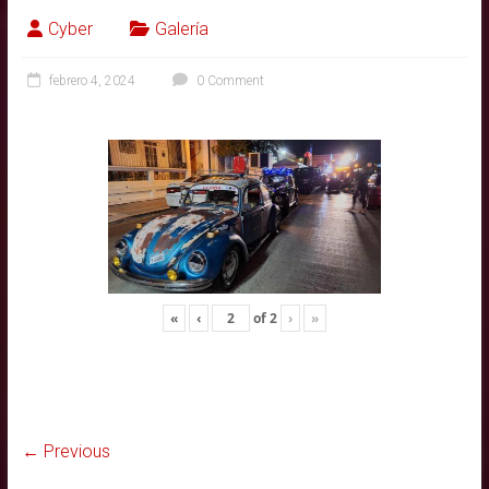
Cyber
Galería
febrero 4, 2024
0 Comment
«
‹
of
2
›
»
← Previous