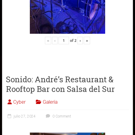
«
‹
of
2
›
»
Sonido: André’s Restaurant &
Rooftop Bar con Salsa del Sur
Cyber
Galería
julio 27, 2024
0 Comment