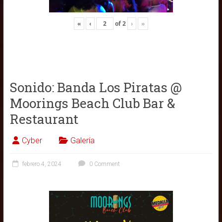
«
‹
of
2
›
»
Sonido: Banda Los Piratas @
Moorings Beach Club Bar &
Restaurant
Cyber
Galería
febrero 4, 2024
0 Comment