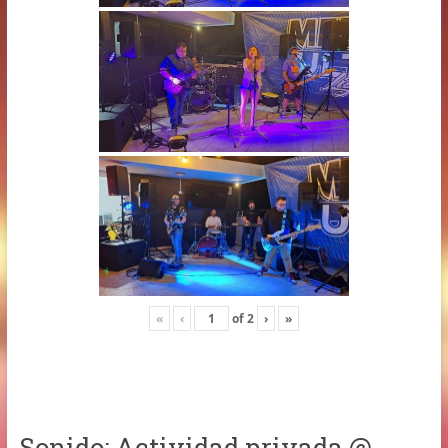
«
‹
of
2
›
»
Sonido: Actividad privada @