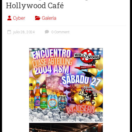
Hollywood Café
in
Puerto
Rico
Cyber
Galería
julio 28, 2024
0 Comment