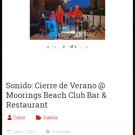
«
‹
of
2
›
»
Sonido: Cierre de Verano @
Moorings Beach Club Bar &
Restaurant
Cyber
Galería
julio 27, 2024
0 Comment