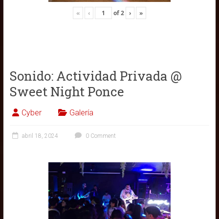
«
‹
of
2
›
»
Sonido: Actividad Privada @
Sweet Night Ponce
Cyber
Galería
abril 18, 2024
0 Comment