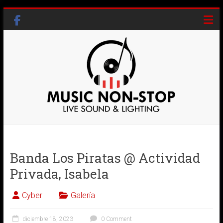
Skip
to
content
Music
Non-
Banda Los Piratas @ Actividad
Stop
Privada, Isabela
Live
Sound
Cyber
Galería
&
Lighting
diciembre 18, 2023
0 Comment