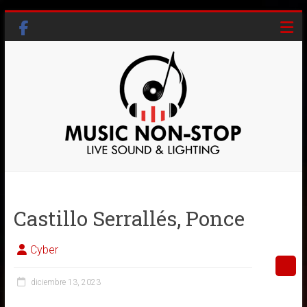
Skip
to
content
Music
Non-
Castillo Serrallés, Ponce
Stop
Live
Cyber
Sound
&
diciembre 13, 2023
Lighting