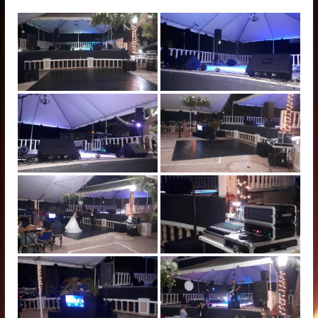
in
Puerto
Rico