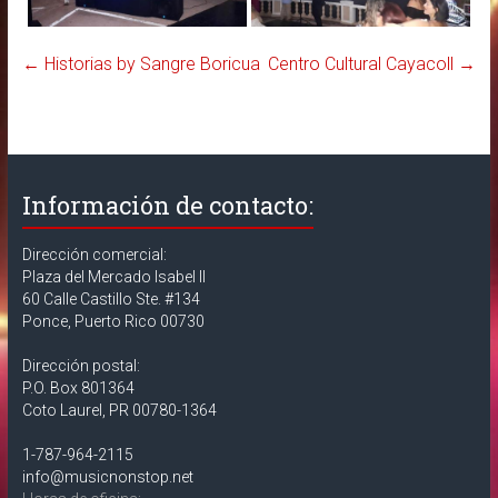
←
Historias by Sangre Boricua
Centro Cultural Cayacoll
→
Información de contacto:
Dirección comercial:
Plaza del Mercado Isabel II
60 Calle Castillo Ste. #134
Ponce, Puerto Rico 00730
Dirección postal:
P.O. Box 801364
Coto Laurel, PR 00780-1364
1-787-964-2115
info@musicnonstop.net