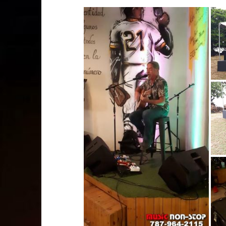
in
Puerto
Rico