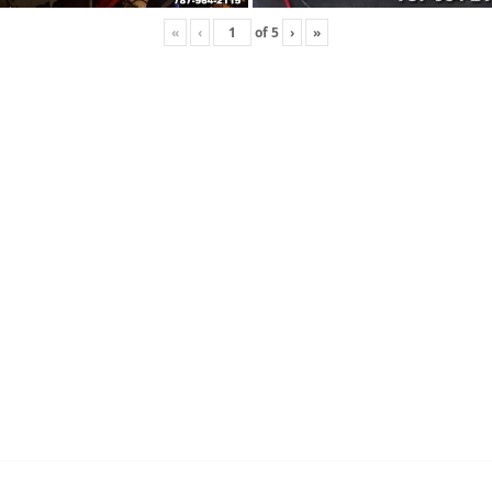
«
‹
of
5
›
»