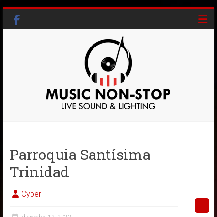
Skip
to
content
Music
Non-
Parroquia Santísima
Stop
Trinidad
Live
Sound
Cyber
&
Lighting