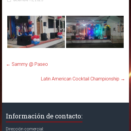
diciembre 13, 2023
in
Puerto
Rico
←
Sammy @ Paseo
Latin American Cocktail Championship
→
Información de contacto:
Dirección comercial: