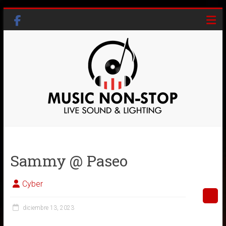
Skip
to
content
Music
Non-
Sammy @ Paseo
Stop
Live
Cyber
Sound
&
diciembre 13, 2023
Lighting