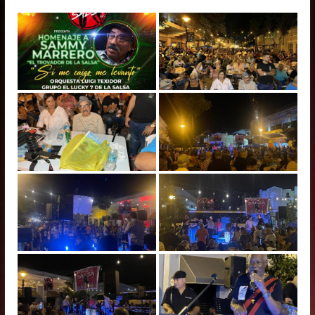
in
Puerto
Rico